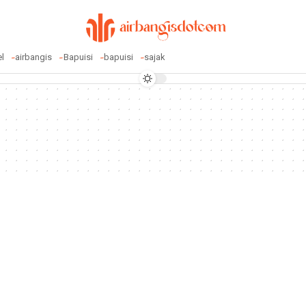
el
airbangis
Bapuisi
bapuisi
sajak