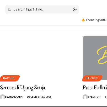
Trending:
Artik
BAPUISI
BAPUISI
Seruan di Ujung Senja
Puisi Fadlr
BY
AFANDIABA
DECEMBER 27, 2025
BY
EDITOR
S