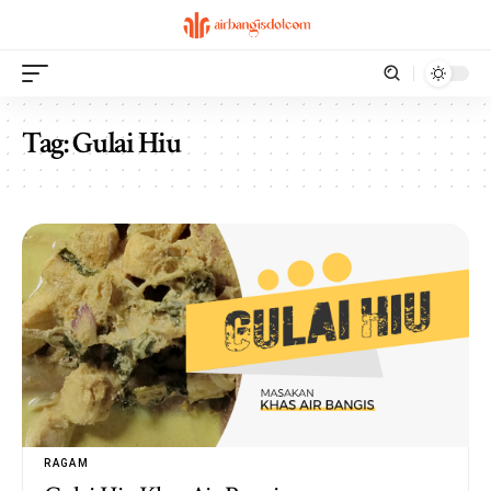
Tag:
Gulai Hiu
RAGAM