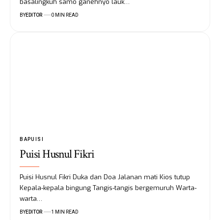
basalingkuh samo ganehnyo lauk…
BY
EDITOR
0 MIN READ
BAPUISI
Puisi Husnul Fikri
Puisi Husnul Fikri Duka dan Doa Jalanan mati Kios tutup
Kepala-kepala bingung Tangis-tangis bergemuruh Warta-
warta…
BY
EDITOR
1 MIN READ