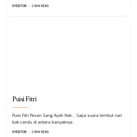
BY
EDITOR
2 MIN READ
Puisi Fitri
Puisi Fitri Pesan Sang Ayah Nak.... Sapa suara lembut nan
bak candu di antara banyaknya…
BY
EDITOR
2 MIN READ