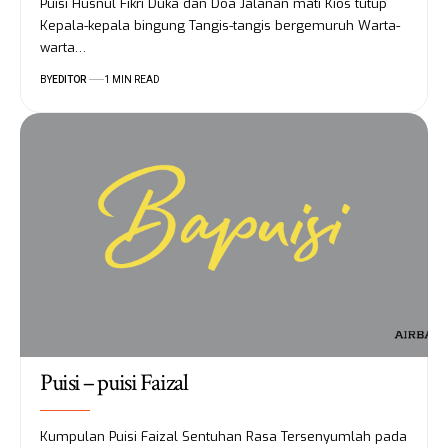
Puisi Husnul Fikri Duka dan Doa Jalanan mati Kios tutup
Kepala-kepala bingung Tangis-tangis bergemuruh Warta-
warta…
BY
EDITOR
1 MIN READ
Puisi – puisi Faizal
Kumpulan Puisi Faizal Sentuhan Rasa Tersenyumlah pada