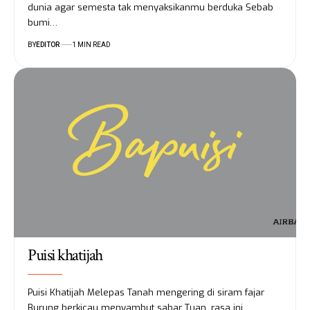
dunia agar semesta tak menyaksikanmu berduka Sebab
bumi…
BY
EDITOR
1 MIN READ
Puisi khatijah
Puisi Khatijah Melepas Tanah mengering di siram fajar
Burung berkicau menyambut sabar Tuan, rasa ini…