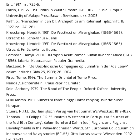
Brill, 1917, hal. 723-5.
Bastin, J. 1965. The British in West Sumatra 1685-1825. Kuala Lumpur
University of Malaya Press.Baswir, Revrisond dkk. 2003.
Kalff, S., “Franschen in den O.I. Archipel” dalam Koloniaal Tijdschrift, 16,
1927, hal. 241-261.
Kroeskamp, Hendrik. 1931. De Westkust en Minangkabau (1665-1668).
Utrecht: Fa. Scho-tanus & Jens.
Kroeskamp, Hendrik. 1931. De Westkust en Minangkabau (1665-1668).
Utrecht: Fa. Scho-tanus & Jens.
Lombard, Denys. 2006. Kerajaan Aceh: Zaman Sultan Iskandar Muda (1607-
1636). Jakarta: Kepustakaan Populer Gramedia.
MacLeod, N., “De Oost-Indische Compagnie op Sumatra in de 17de Eeuw”
dalam Indische Gids 25, 1903; 26, 1904.
Pires, Tome. 1944. The Summa Oriental of Tome Pires.
Nendel/Leichtenstein: Kraus Reprint Limited.
Reid, Anthony. 1979. The Blood of The People. Oxford: Oxford University
Press.
Rusli Amran. 1981. Sumatera Barat hingga Plakat Panjang. Jakarta: Sinar
Harapan.
Stuers, H.J.J.L. de, Jaarlijksch Verlag van het Sumatra’s Westkust 1819-1827.
Thomas, Luis Felippe F.R. “Sumatra’s Westcoast in Portuguese Sources of
the Mid 16th Century”, dalam Bernhard Dahm (ed.) Regions and Regional
Developments in the Malay-Indonesian World, 6th European Colloquium on
Indonesian and Malay studies (ECIMS), Otto Harras-sowitz, Wiesbaden, 1992,
hal. 23-32.