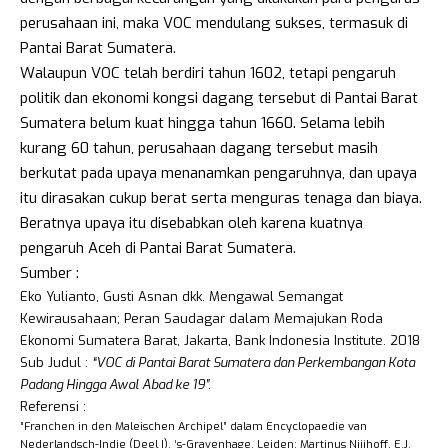
perusahaan ini, maka VOC mendulang sukses, termasuk di
Pantai Barat Sumatera.
Walaupun VOC telah berdiri tahun 1602, tetapi pengaruh
politik dan ekonomi kongsi dagang tersebut di Pantai Barat
Sumatera belum kuat hingga tahun 1660. Selama lebih
kurang 60 tahun, perusahaan dagang tersebut masih
berkutat pada upaya menanamkan pengaruhnya, dan upaya
itu dirasakan cukup berat serta menguras tenaga dan biaya.
Beratnya upaya itu disebabkan oleh karena kuatnya
pengaruh Aceh di Pantai Barat Sumatera.
Sumber :
Eko Yulianto, Gusti Asnan dkk. Mengawal Semangat
Kewirausahaan; Peran Saudagar dalam Memajukan Roda
Ekonomi Sumatera Barat, Jakarta, Bank Indonesia Institute. 2018
Sub Judul :
“VOC di Pantai Barat Sumatera dan Perkembangan Kota
Padang Hingga Awal Abad ke 19”.
Referensi :
“Franchen in den Maleischen Archipel” dalam Encyclopaedie van
Nederlandsch-Indie (Deel I). ‘s-Gravenhage, Leiden: Martinus Nijjhoff, E.J.